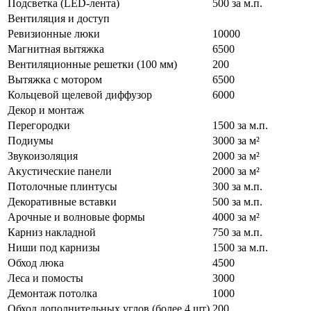
Подсветка (LED-лента)
500 за м.п.
Вентиляция и доступ
Ревизионные люки
10000
Магнитная вытяжка
6500
Вентиляционные решетки (100 мм)
200
Вытяжка с мотором
6500
Кольцевой щелевой диффузор
6000
Декор и монтаж
Перегородки
1500 за м.п.
Подиумы
3000 за м²
Звукоизоляция
2000 за м²
Акустические панели
2000 за м²
Потолочные плинтусы
300 за м.п.
Декоративные вставки
500 за м.п.
Арочные и волновые формы
4000 за м²
Карниз накладной
750 за м.п.
Ниши под карнизы
1500 за м.п.
Обход люка
4500
Леса и помосты
3000
Демонтаж потолка
1000
Обход дополнительных углов (более 4 шт)
200