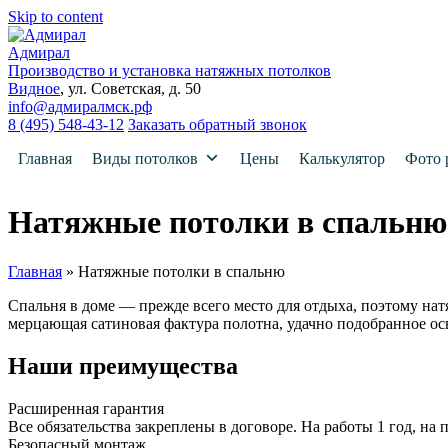
Skip to content
Адмирал
Производство и установка натяжных потолков
Видное
, ул. Советская, д. 50
info@адмиралмск.рф
8 (495) 548-43-12
Заказать обратный звонок
Главная
Виды потолков
Цены
Калькулятор
Фото 
Натяжные потолки в спальню
Главная
»
Натяжные потолки в спальню
Спальня в доме — прежде всего место для отдыха, поэтому нат
мерцающая сатиновая фактура полотна, удачно подобранное о
Наши преимущества
Расширенная гарантия
Все обязательства закреплены в договоре. На работы 1 год, на 
Безопасный монтаж