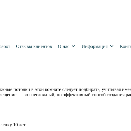
работ
Отзывы клиентов
О нас
Информация
Конт
яжные потолки в этой комнате следует подбирать, учитывая име
свещение — вот несложный, но эффективный способ создания ра
пленку 10 лет