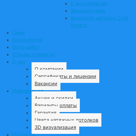
С фотопечатью
Звездное небо
Холодной натяжки Cold
Stretch
Цены
Калькулятор
Фото работ
Отзывы клиентов
О нас
О компании
Сертификаты и лицензии
Вакансии
Информация
Акции и скидки
Варианты оплаты
Гарантия
Цвета натяжных потолков
3D визуализация
Контакты