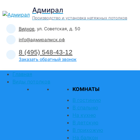
Skip
Адмирал
to
Производство и установка натяжных потолков
content
Видное
, ул. Советская, д. 50
info@адмиралмск.рф
8 (495) 548-43-12
Заказать обратный звонок
Главная
Виды потолков
КОМНАТЫ
В гостиную
В спальню
На кухню
В детскую
В прихожую
На балкон